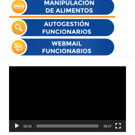
Reproductor
de
vídeo
00:00
39:07