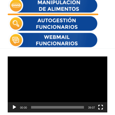
Reproductor
de
vídeo
00:00
39:07