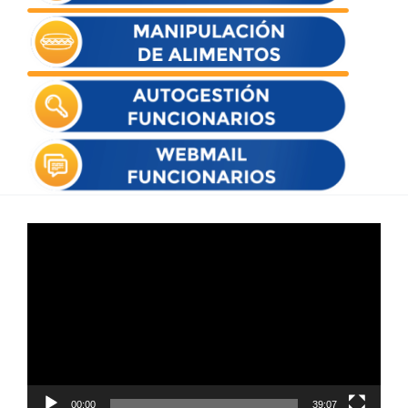
Reproductor
de
vídeo
00:00
39:07