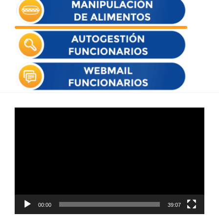
Reproductor
de
vídeo
00:00
39:07