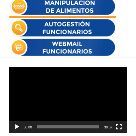
Reproductor
de
vídeo
00:00
39:07