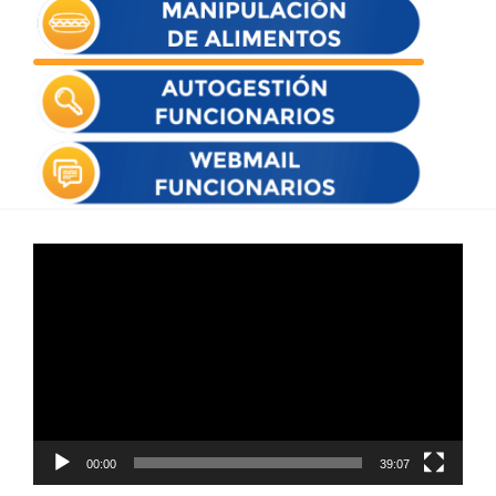
Reproductor
de
vídeo
00:00
39:07