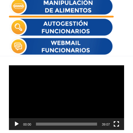
Reproductor
de
vídeo
00:00
39:07