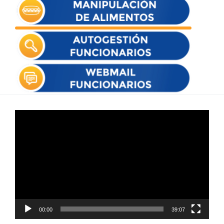
Reproductor
de
vídeo
00:00
39:07