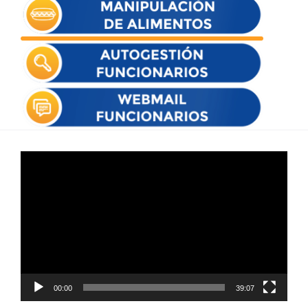
Reproductor
de
vídeo
00:00
39:07