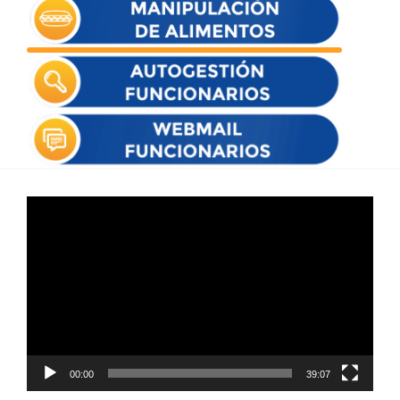
Reproductor
de
vídeo
00:00
39:07