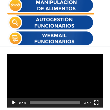
Reproductor
de
vídeo
00:00
39:07