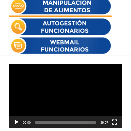
Reproductor
de
vídeo
00:00
39:07