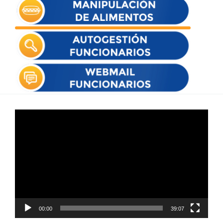
Reproductor
de
vídeo
00:00
39:07