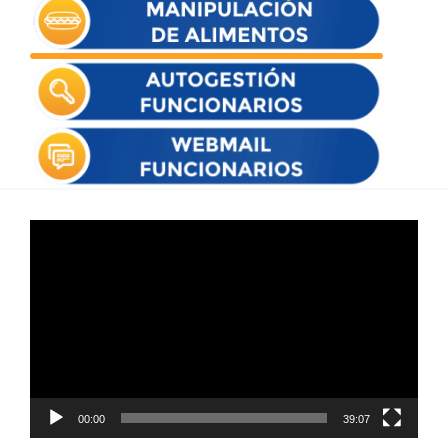
Reproductor
de
vídeo
00:00
39:07