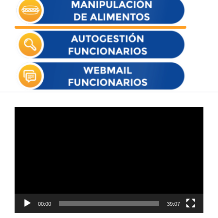
Reproductor
de
vídeo
00:00
39:07