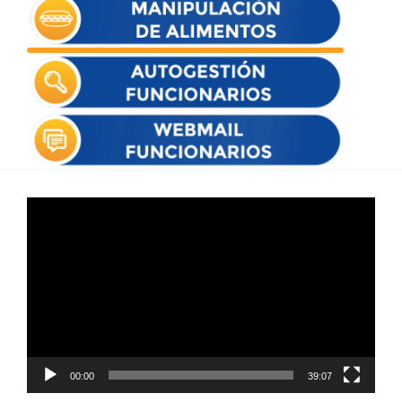
Reproductor
de
vídeo
00:00
39:07