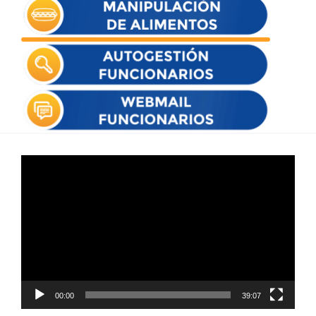
Reproductor
de
vídeo
00:00
39:07