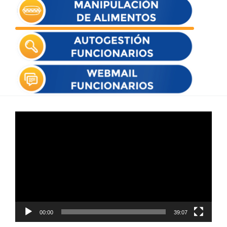
Reproductor
de
vídeo
00:00
39:07