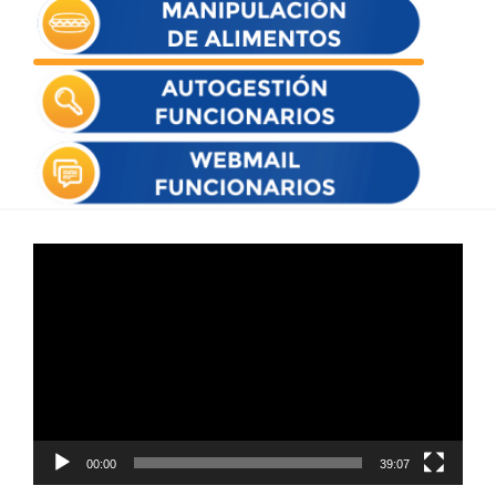
Reproductor
de
vídeo
00:00
39:07