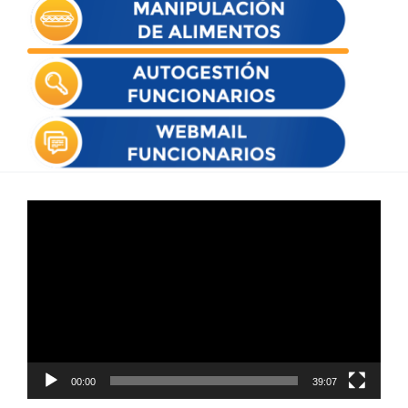
Reproductor
de
vídeo
00:00
39:07