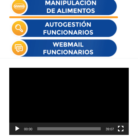
Reproductor
de
vídeo
00:00
39:07