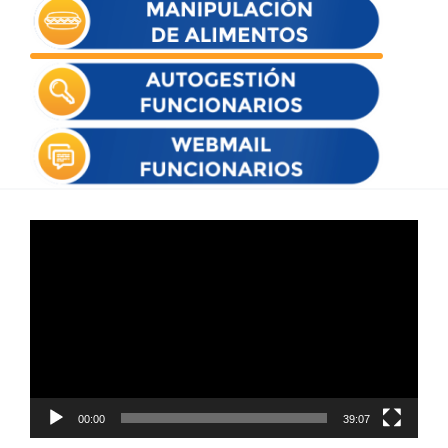
Reproductor
de
vídeo
00:00
39:07