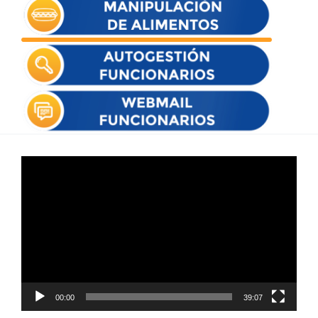
Reproductor
de
vídeo
00:00
39:07