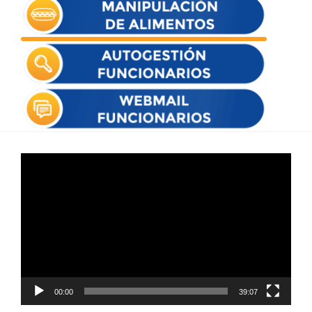
Reproductor
de
vídeo
00:00
39:07