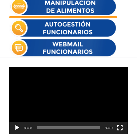
Reproductor
de
vídeo
00:00
39:07