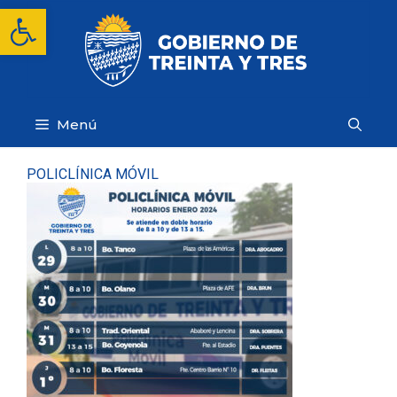
Saltar
Abrir barra de herramientas
al
contenido
Menú
POLICLÍNICA MÓVIL