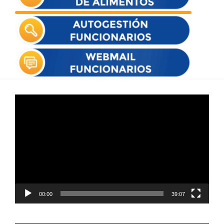
Reproductor
de
vídeo
00:00
39:07