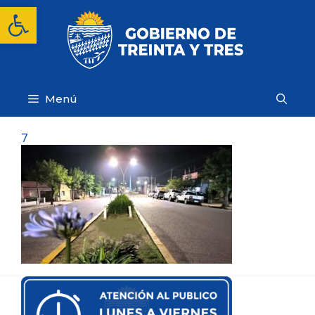
Saltar
Abrir barra de herramientas
al
contenido
Menú
7