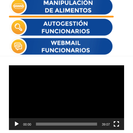
Reproductor
de
vídeo
00:00
39:07