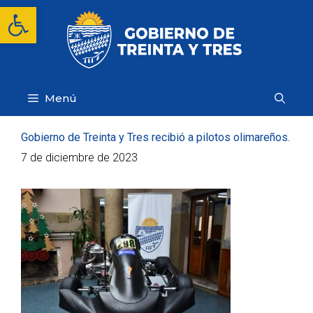
Saltar
Abrir barra de herramientas
al
contenido
Menú
Gobierno de Treinta y Tres recibió a pilotos olimareños.
7 de diciembre de 2023