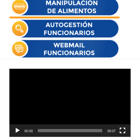
Reproductor
de
vídeo
00:00
39:07