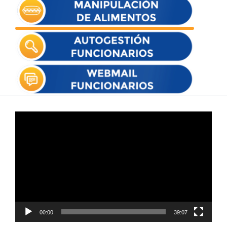
Reproductor
de
vídeo
00:00
39:07