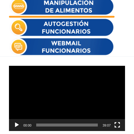
Reproductor
de
vídeo
00:00
39:07