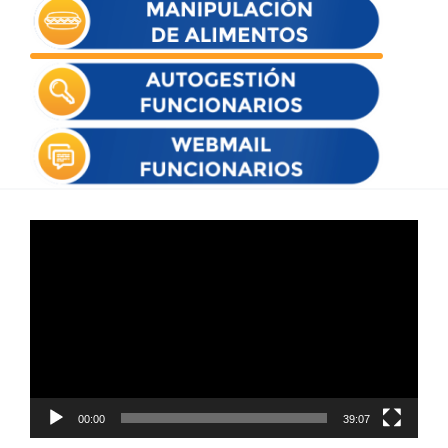
Reproductor
de
vídeo
00:00
39:07