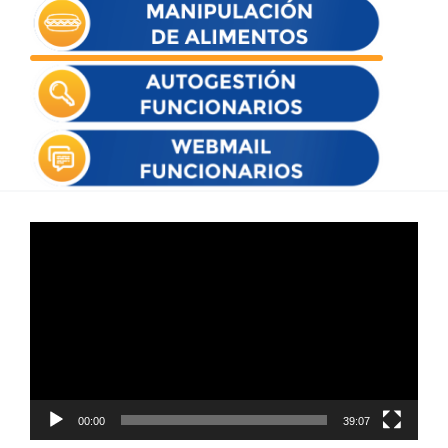
Reproductor
de
vídeo
00:00
39:07