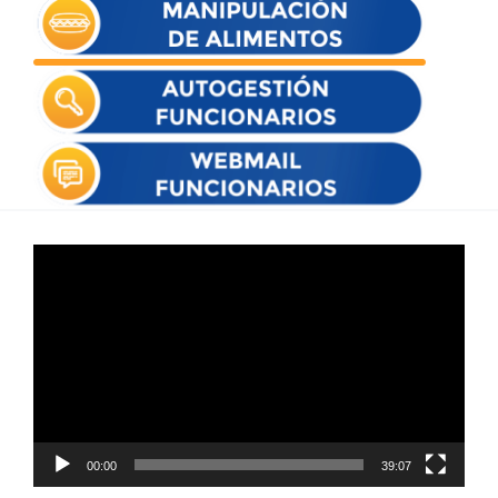
Reproductor
de
vídeo
00:00
39:07