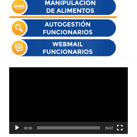
Reproductor
de
vídeo
00:00
39:07