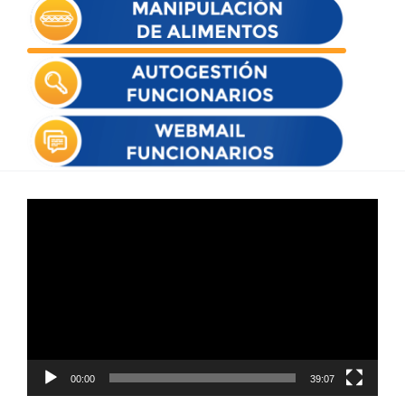
Reproductor
de
vídeo
00:00
39:07