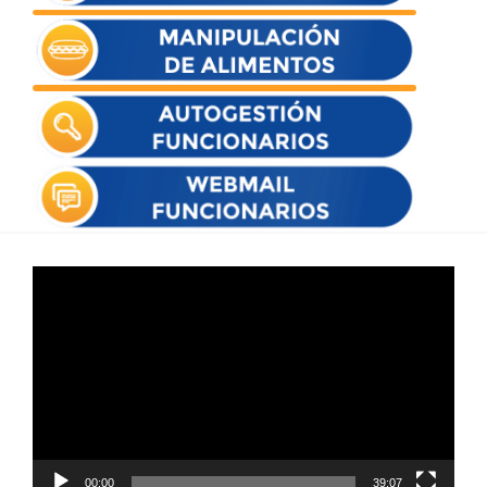
Reproductor
de
vídeo
00:00
39:07