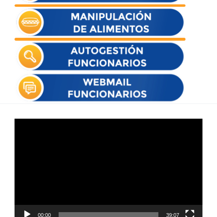
Reproductor
de
vídeo
00:00
39:07