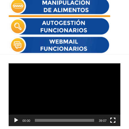
Reproductor
de
vídeo
00:00
39:07