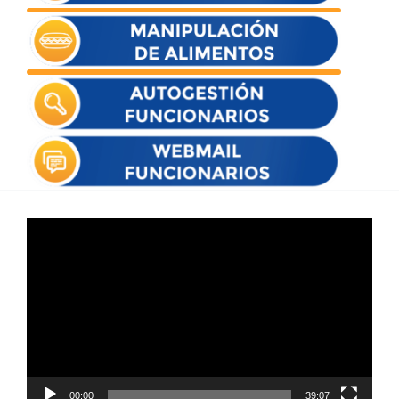
Reproductor
de
vídeo
00:00
39:07