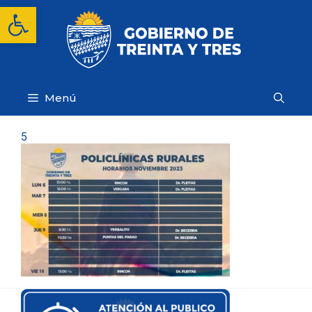
Saltar
Abrir barra de herramientas
al
contenido
Menú
5