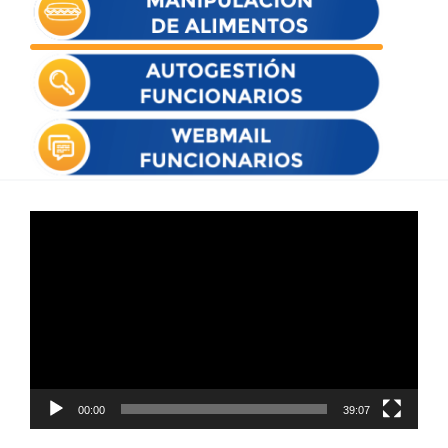
Reproductor
de
vídeo
00:00
39:07