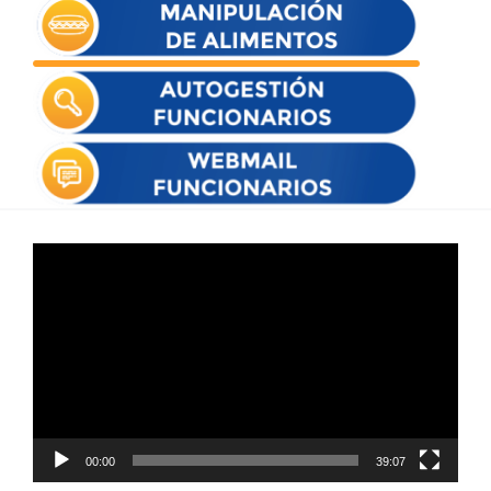
Reproductor
de
vídeo
00:00
39:07