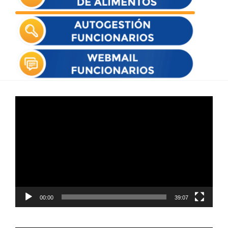
Reproductor
de
vídeo
00:00
39:07