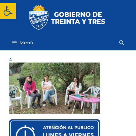
Saltar
Abrir barra de herramientas
al
contenido
Menú
4