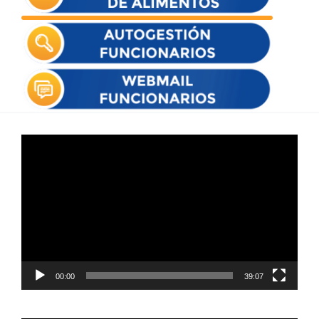
Reproductor
de
vídeo
00:00
39:07