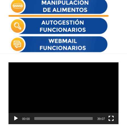
Reproductor
de
vídeo
00:00
39:07