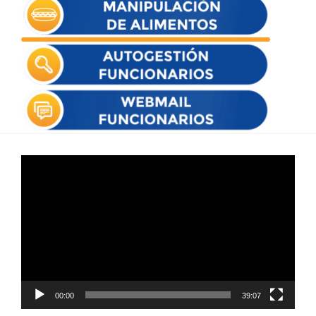
Reproductor
de
vídeo
00:00
39:07