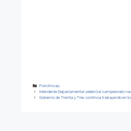
Categorías
Policlínicas
Intendente Departamental celebró el campeonato nacio
Gobierno de Treinta y Tres continúa trabajando en ba