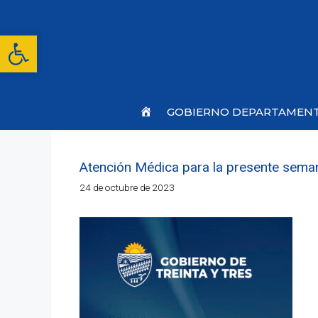
Saltar
al
contenido
Abrir barra de herramientas
Inicio
GOBIERNO DEPARTAMEN
Atención Médica para la presente seman
24 de octubre de 2023