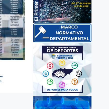
es.
s.