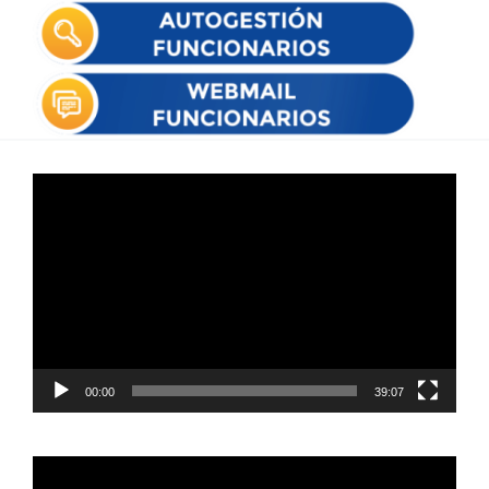
Reproductor
de
vídeo
00:00
39:07
Reproductor
de