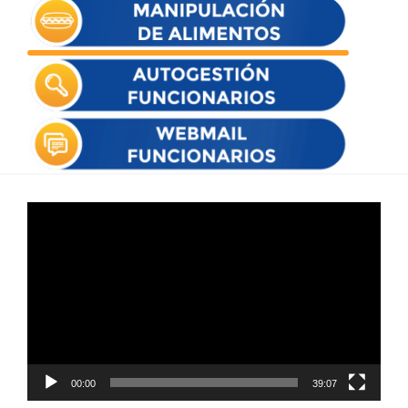
Reproductor
de
vídeo
00:00
39:07